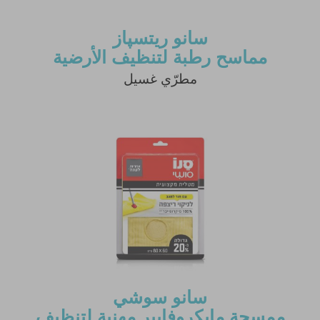
سانو ريتسپاز
مماسح رطبة لتنظيف الأرضية
مطرّي غسيل
سانو سوشي
ممسحة مايكروفايبر مهنية لتنظيف