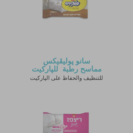
سانو پوليڤيكس
مماسح رطبة للپاركيت
للتنظيف والحفاظ على الپاركيت