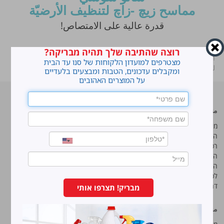
مماسح زيچ -زاچ لتنظيف الأرضيّة
قدرة عالية على الامتصاص!
רוצה שהתיבה שלך תהיה מבריקה?
ראשי
»
منتجاتنا
»
مواد مساعدة للطبخ، ضيافة والتنظيف
»
مواد مساعدة
מצטרפים למועדון הלקוחות של סנו עד הבית
لتنظيف الأرضيات
ומקבלים עדכונים, הטבות ומבצעים בלעדיים
על המוצרים האהובים
منتجات رائده
سانو
מי אנחנו
מי אנחנו
המוצרים שלנו
המוצרים שלנו
רכישה אונליין
רכישה אונליין
המדריך לטיפוח הבית
המדריך לטיפוח הבית
המדריך לכביסה המושלמת
המדריך לכביסה המושלמת
לכל רגע במטבח
לכל רגע במטבח
דרושים
דרושים
מבריק! תצרפו אותי
معلومات إضافية
سانو مصانع برونوس م.ض