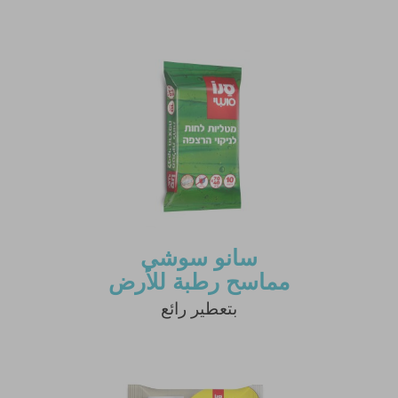
سانو سوشي
مماسح رطبة للأرض
بتعطير رائع