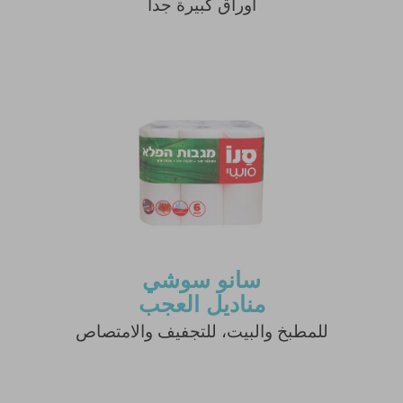
أوراق كبيرة جدا
سانو سوشي
مناديل العجب
للمطبخ والبيت، للتجفيف والامتصاص