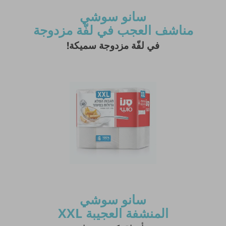
سانو سوشي
مناشف العجب في لفّة مزدوجة
في
لفّة
مزدوجة
سميكة!
نشر النصيحة مشروط بموافقة مدير الموقع.
سانو سوشي
المنشفة العجيبة XXL