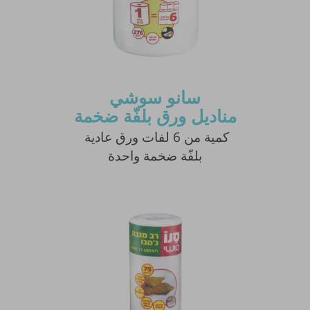
سانو سوشي
مناديل ورق بلفّة ضخمة
كمية من 6 لفات ورق عادية
بلفّة ضخمة واحدة