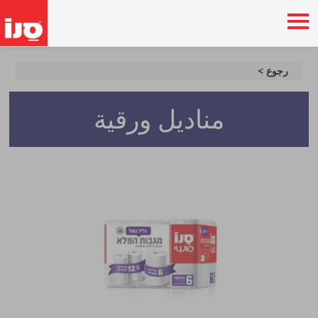
رجوع >
مناديل ورقية