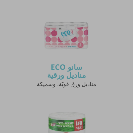
سانو ECO
مناديل ورقية
مناديل ورق قويّة، وسميكة