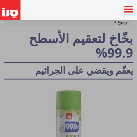
رجوع >
بخّاخ لتعقيم الأسطح
99.9%
يعقّم ويقضي على الجراثيم