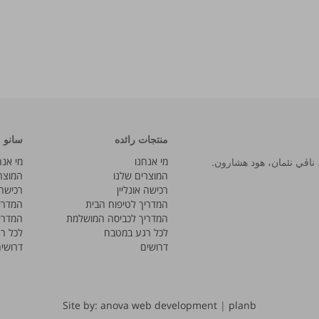
منتجات رائده
سانو
מי אנחנו
מי אנח
המוצרים שלנו
המוצר
רכישה אונליין
רכישה 
המדריך לטיפוח הבית
המדרי
המדריך לכביסה המושלמת
המדרי
לכל רגע במטבח
לכל ר
דרושים
דרושי
Site by: anova web development
|
planb