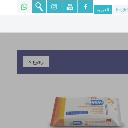
Engli
العربية
رجوع >