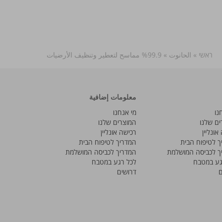
ראשי
»
الحانوت
»
99.9% مماسح لتعطير وتنظيف الأرضيات
معلومات إضافية
נו
מי אנחנו
ים שלנו
המוצרים שלנו
אונליין
רכישה אונליין
ך לטיפוח הבית
המדריך לטיפוח הבית
ך לכביסה המושלמת
המדריך לכביסה המושלמת
גע במטבח
לכל רגע במטבח
ם
דרושים