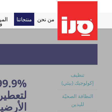
من نحن
منتجاتنا
المر
ف
تنظيف
إكولوجيك (بيئي)
لتعطير
النظافة الصحيّة
الأرضي
لليدين