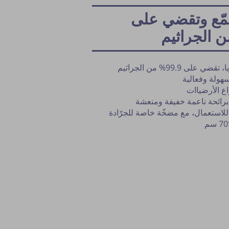
لمّع وتقضي على
 على 99.9% من الجراثيم
سهولة وفعالية
اع الأرضياات
 برائحة ناعمة خفيفة ومنعشة
لاستعمال، مع مضخّة خاصة للجرّادة
نشر النصيحة مشروط بموافقة مدير الم