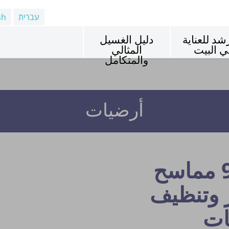
עברית
sh
شد للعناية
دليل الغسيل
ي البيت
المثالي
والمتكامل
أرضيات
99.9% مماسح
 وتنظيف
ات