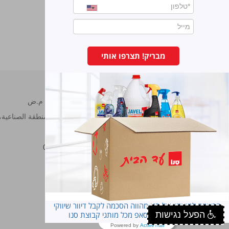
طاردة للباعوض
מבריק! תצרפו אותי
سانو مصانع برونوس م.ض
شارع هحراش 11 المنطقة الصناعية، ناڨي نئمان، هود هشارون.
هاتف:
7473222-09
فاكس:
7473233-09
סנו פרופשיונל
הרשמה למועדון של סנו מהווה הסכמה לקבל דיוור שיווקי
הפעל נגישות
במייל ובסמס ובוואטסאפ מכל מותגי קבוצת סנו
Powered by
ActiveTrail