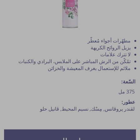
مطهّرات أجواء مُعطّر
يزيل الروائح الكريهة
لا تترك علامات
تمُكّن من الرش المباشر على الملابس، البرادي والكنبات
ملائم للإستعمال بغرف المعيشة والخزائن
السّعة:
375 مل
نشر النصيحة مشروط بموافقة مدير الموقع.
عطور:
لڨندر پروڨانس,
مِسْك,
نسيم المحيط,
ڨانيل حلو