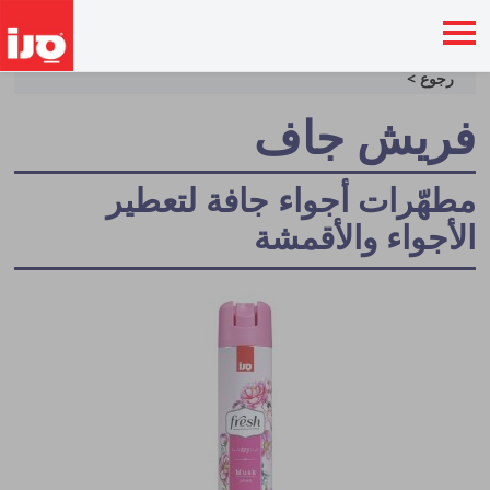
رجوع >
فريش جاف
مطهّرات أجواء جافة لتعطير
الأجواء والأقمشة