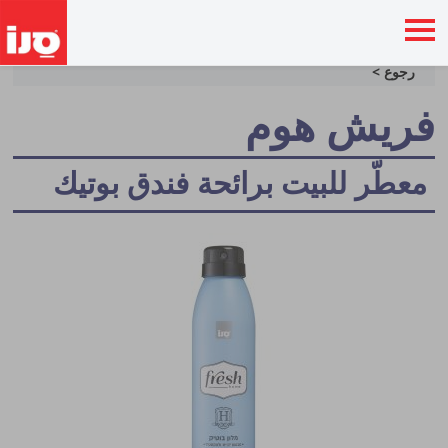
رجوع >
فريش هوم
معطّر للبيت برائحة فندق بوتيك