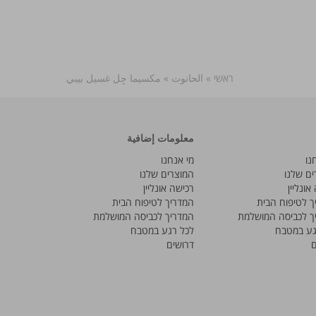
ראשי
»
الحانوت
»
مكسيما جِل غسيل بيبي
معلومات إضافية
נו
מי אנחנו
ים שלנו
המוצרים שלנו
אונליין
רכישה אונליין
ך לטיפוח הבית
המדריך לטיפוח הבית
ך לכביסה המושלמת
המדריך לכביסה המושלמת
גע במטבח
לכל רגע במטבח
ם
דרושים