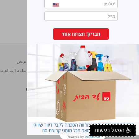
طاردة للباعوض
מבריק! תצרפו אותי
سانو مصانع برونوس م.ض
شارع هحراش 11 المنطقة الصناعية، ناڨي نئمان، هود هشارون.
هاتف:
7473222-09
فاكس:
7473233-09
סנו פרופשיונל
הרשמה למועדון של סנו מהווה הסכמה לקבל דיוור שיווקי
הפעל נגישות
במייל ובסמס ובוואטסאפ מכל מותגי קבוצת סנו
Powered by
ActiveTrail