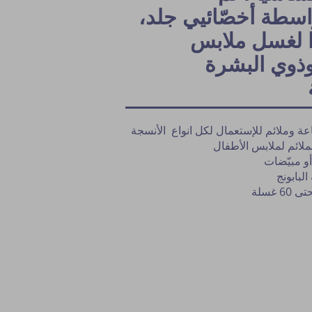
سطة أخصّائيي جلد،
ًا لغسل ملابس
وذوي البشرة
جاعة وملائم للإستعمال لكل انواع الأنسجة
ملائم لملابس الأطفال
و مبيّضات
لبابونج
 غسلة
نشر النصيحة مشروط بموافقة مدير الم