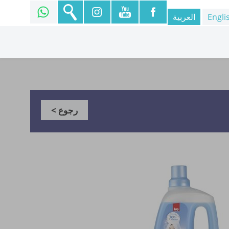
Engli
العربية
رجوع >