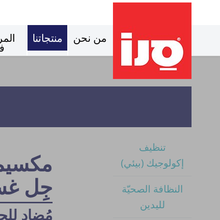
من نحن
منتجاتنا
المر
ف
تنظيف
مكسيم
إكولوجيك (بيئي)
جِل غس
النظافة الصحيّة
لليدين
مُضاد لل