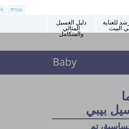
עברית
sh
شد للعناية
دليل الغسيل
ي البيت
المثالي
والمتكامل
Baby
ا
يل بيبي
حساسية، تم