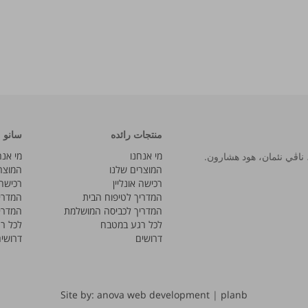
منتجات رائده
سانو
מי אנחנו
מי אנח
המוצרים שלנו
המוצר
רכישה אונליין
רכישה 
המדריך לטיפוח הבית
המדרי
המדריך לכביסה המושלמת
המדרי
לכל רגע במטבח
לכל ר
דרושים
דרושי
Site by: anova web development
|
planb